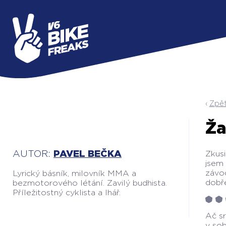
Zpět
Ža
AUTOR:
PAVEL BEČKA
Zkusi
jsem
závod
Lyrický básník, milovník MMA a
dobře
bezmotorového létání. Zavilý budhista.
Příležitostný cyklista a lhář.
Ač sr
v sob