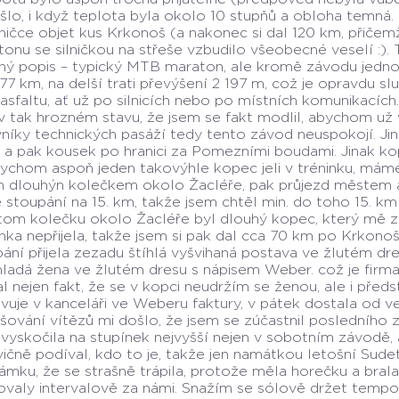
šlo, i když teplota byla okolo 10 stupňů a obloha temná. R
lničce objet kus Krkonoš (a nakonec si dal 120 km, přičem
onu se silničkou na střeše vzbudilo všeobecné veselí :).
ný popis – typický MTB maraton, ale kromě závodu jednotl
77 km, na delší trati převýšení 2 197 m, což je opravdu s
asfaltu, ať už po silnicích nebo po místních komunikacích. 
v tak hrozném stavu, že jsem se fakt modlil, abychom už vje
níky technických pasáží tedy tento závod neuspokojí. Jinak
 a pak kousek po hranici za Pomezními boudami. Jinak kop
ychom aspoň jeden takovýhle kopec jeli v tréninku, mám
 dlouhýn kolečkem okolo Žacléře, pak průjezd městem a n
 stoupání na 15. km, takže jsem chtěl min. do toho 15. km 
tom kolečku okolo Žacléře byl dlouhý kopec, který mě z 
nka nepřijela, takže jsem si pak dal cca 70 km po Krkon
ání přijela zezadu štíhlá vyšvihaná postava ve žlutém dre
ladá žena ve žlutém dresu s nápisem Weber. což je firma
l nejen fakt, že se v kopci neudržím se ženou, ale i před
vuje v kanceláři ve Weberu faktury, v pátek dostala od ved
šování vítězů mi došlo, že jsem se zúčastnil posledního
vyskočila na stupínek nejvyšší nejen v sobotním závodě
vičně podíval, kdo to je, takže jen namátkou letošní Sude
mku, že se strašně trápila, protože měla horečku a brala p
ovaly intervalově za námi. Snažím se sólově držet tempo