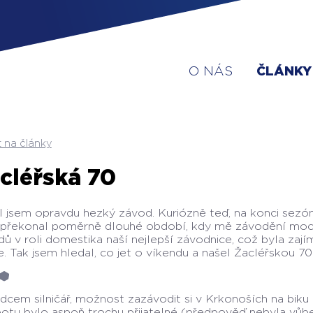
O NÁS
ČLÁNKY
 na články
cléřská 70
l jsem opravdu hezký závod. Kuriózně teď, na konci sezó
 překonal poměrně dlouhé období, kdy mě závodění moc ne
ů v roli domestika naší nejlepší závodnice, což byla zají
. Tak jsem hledal, co jet o víkendu a našel Žacléřskou 70
dcem silničář, možnost zazávodit si v Krkonoších na biku
otu bylo aspoň trochu přijatelné (předpověď nebyla vůbe