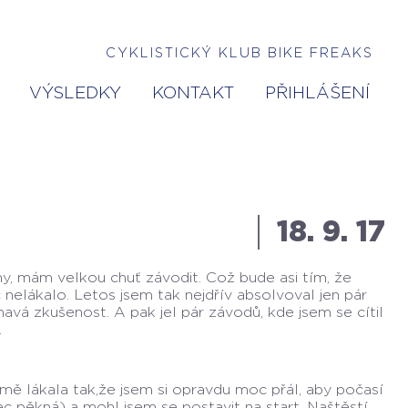
CYKLISTICKÝ KLUB BIKE FREAKS
VÝSLEDKY
KONTAKT
PŘIHLÁŠENÍ
18. 9. 17
ny, mám velkou chuť závodit. Což bude asi tím, že
lákalo. Letos jsem tak nejdřív absolvoval jen pár
mavá zkušenost. A pak jel pár závodů, kde jsem se cítil
.
 mě lákala tak,že jsem si opravdu moc přál, aby počasí
c pěkná) a mohl jsem se postavit na start. Naštěstí