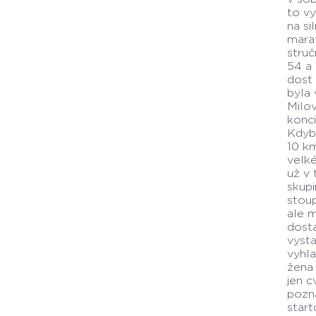
to vy
na si
marat
struč
54 a 
dost 
byla 
Milov
konci
Kdyb
10 km
velké
už v 
skupi
stoup
ale m
dosta
vysta
vyhla
žena 
jen c
pozná
start