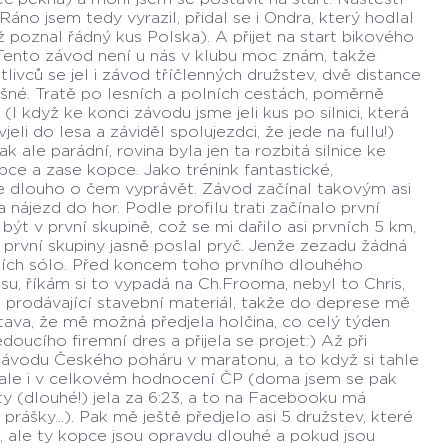
áno jsem tedy vyrazil, přidal se i Ondra, který hodlal
ž poznal řádný kus Polska). A přijet na start bikového
 Tento závod není u nás v klubu moc znám, takže
ivců se jel i závod tříčlenných družstev, dvě distance
lušné. Tratě po lesních a polních cestách, poměrně
(I když ke konci závodu jsme jeli kus po silnici, která
li do lesa a záviděl spolujezdci, že jede na fullu!)
 ale parádní, rovina byla jen ta rozbitá silnice ke
ce a zase kopce. Jako trénink fantastické,
e dlouho o čem vyprávět. Závod začínal takovým asi
ájezd do hor. Podle profilu trati začínalo první
být v první skupině, což se mi dařilo asi prvních 5 km,
první skupiny jasně poslal pryč. Jenže zezadu žádná
oších sólo. Před koncem toho prvního dlouhého
su, říkám si to vypadá na Ch.Frooma, nebyl to Chris,
 prodávající stavební materiál, takže do deprese mě
stava, že mě možná předjela holčina, co celý týden
oucího firemní dres a přijela se projet:) Až při
 závodu Českého poháru v maratonu, a to když si tahle
, ale i v celkovém hodnocení ČP (doma jsem se pak
ty (dlouhé!) jela za 6:23, a to na Facebooku má
rášky...). Pak mě ještě předjelo asi 5 družstev, které
, ale ty kopce jsou opravdu dlouhé a pokud jsou