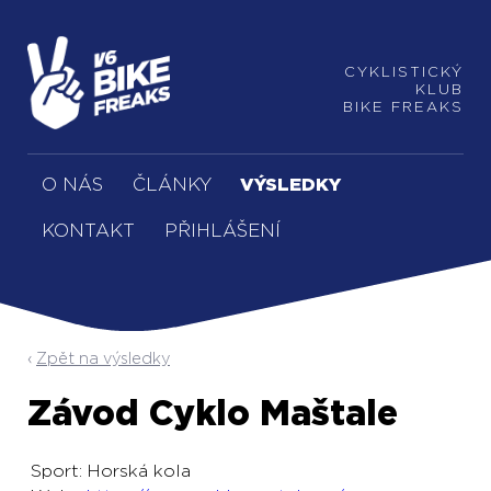
CYKLISTICKÝ
KLUB
BIKE FREAKS
O NÁS
ČLÁNKY
VÝSLEDKY
KONTAKT
PŘIHLÁŠENÍ
Zpět na výsledky
Závod Cyklo Maštale
Sport:
Horská kola