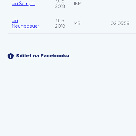
9. 6.
Jiří Šumpík
1KM
2018
Jiří
9. 6.
MB
02:05:59
Neugebauer
2018
Sdílet na Facebooku