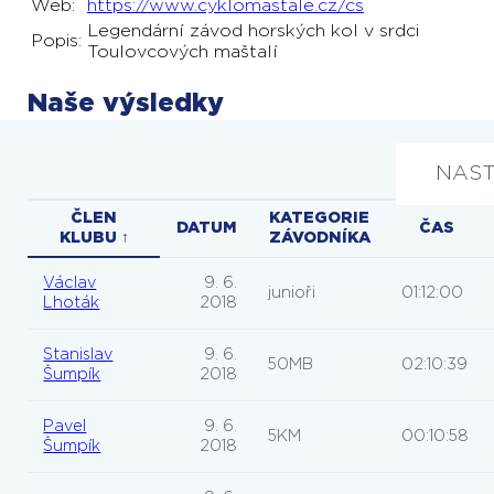
Web:
https://www.cyklomastale.cz/cs
Legendární závod horských kol v srdci
Popis:
Toulovcových maštalí
Naše výsledky
NAST
ČLEN
KATEGORIE
DATUM
ČAS
KLUBU ↑
ZÁVODNÍKA
Václav
9. 6.
junioři
01:12:00
Lhoták
2018
Stanislav
9. 6.
50MB
02:10:39
Šumpík
2018
Pavel
9. 6.
5KM
00:10:58
Šumpík
2018