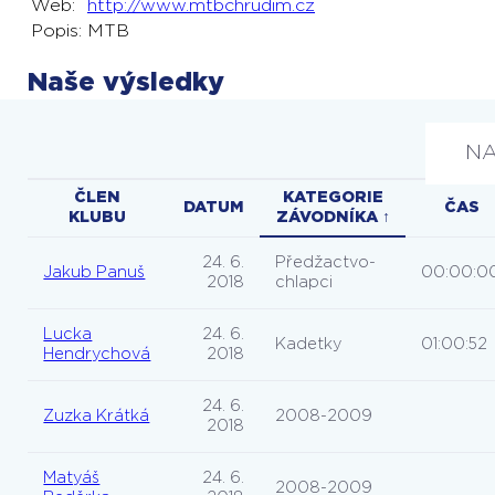
Web:
http://www.mtbchrudim.cz
Popis:
MTB
Naše výsledky
NA
ČLEN
KATEGORIE
DATUM
ČAS
KLUBU
ZÁVODNÍKA ↑
24. 6.
Předžactvo-
Jakub Panuš
00:00:0
2018
chlapci
Lucka
24. 6.
Kadetky
01:00:52
Hendrychová
2018
24. 6.
Zuzka Krátká
2008-2009
2018
Matyáš
24. 6.
2008-2009