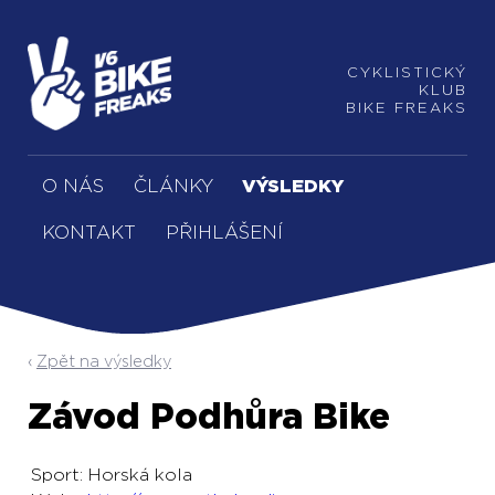
CYKLISTICKÝ
KLUB
BIKE FREAKS
O NÁS
ČLÁNKY
VÝSLEDKY
KONTAKT
PŘIHLÁŠENÍ
Zpět na výsledky
Závod Podhůra Bike
Sport:
Horská kola