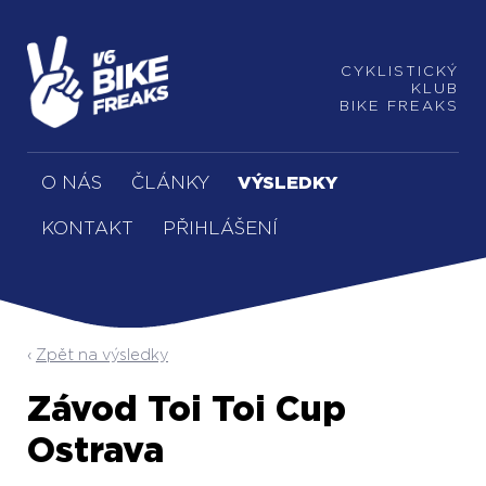
CYKLISTICKÝ
KLUB
BIKE FREAKS
O NÁS
ČLÁNKY
VÝSLEDKY
KONTAKT
PŘIHLÁŠENÍ
Zpět na výsledky
Závod Toi Toi Cup
Ostrava