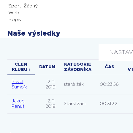
Sport:
Žádný
Web:
Popis:
Naše výsledky
NASTAV
ČLEN
KATEGORIE
DATUM
ČAS
KLUBU ↑
ZÁVODNÍKA
V 
Pavel
2. 11.
starší žák
00:23:56
Šumpík
2019
Jakub
2. 11.
Starší žáci
00:31:32
Panuš
2019