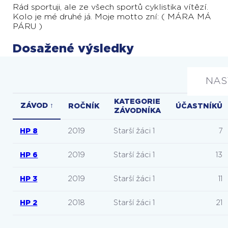
Rád sportuji, ale ze všech sportů cyklistika vítězí.
Kolo je mé druhé já. Moje motto zní: ( MÁRA MÁ
PÁRU )
Dosažené výsledky
NAS
KATEGORIE
ZÁVOD ↑
ROČNÍK
ÚČASTNÍKŮ
ZÁVODNÍKA
HP 8
2019
Starší žáci 1
7
HP 6
2019
Starší žáci 1
13
HP 3
2019
Starší žáci 1
11
HP 2
2018
Starší žáci 1
21