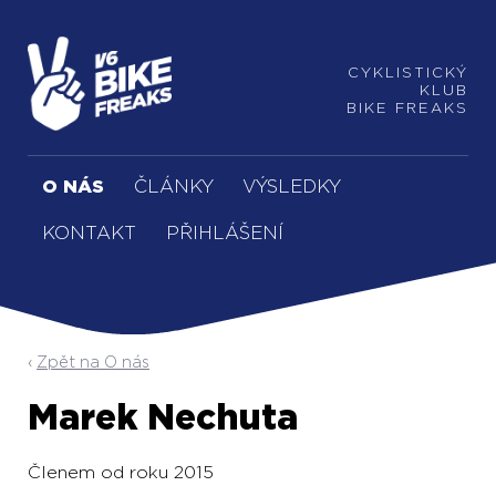
CYKLISTICKÝ
KLUB
BIKE FREAKS
O NÁS
ČLÁNKY
VÝSLEDKY
KONTAKT
PŘIHLÁŠENÍ
Zpět na O nás
Marek Nechuta
Členem od roku 2015