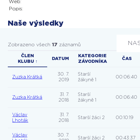
Web:
Popis:
Naše výsledky
NA
Zobrazeno všech
17
záznamů
ČLEN
KATEGORIE
DATUM
ČAS
KLUBU ↑
ZÁVODNÍKA
30. 7.
Starší
Zuzka Krátká
00:06:40
2019
žákyně 1
31. 7.
Starší
Zuzka Krátká
00:06:40
2018
žákyně 1
Václav
31. 7.
Starší žáci 2
00:10:19
Lhoták
2018
Václav
30. 7.
Starší žáci 2
00:43:37